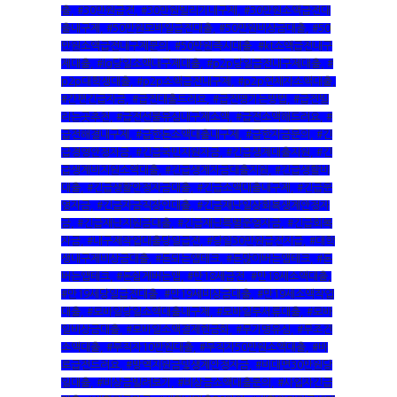
출
,
#30만원급전
,
#30만원빌리기내구제
,
#30만원소액급전대
출내구제
,
#50만원모바일급전대출
,
#50만원비상금대출
,
#50
만원소액급전내구제문의
,
#50만원즉시대출
,
#kt소액급전내구
제대출
,
#lg당일소액내구제대출
,
#p2p당일급전내구제대출
,
#
p2p대학생대출
,
#p2p소액급전내구제
,
#p2p연체자소액대출
,
#간편긴급자금
,
#급전대출드려요
,
#급전땡기는방법
,
#급전빌
리는곳추천
,
#급전선불유심내구제소액
,
#급전소액해드려요
,
#
급전해결내구제
,
#급한돈소액대출내구제
,
#급한자금문의
,
#긴
급경영안정자금
,
#긴급국민지원자금
,
#긴급생계대출지원
,
#긴
급생계비지원소액대출
,
#긴급생계자금대출지원
,
#긴급생활비
대출
,
#긴급생활안정자금대출
,
#긴급소액대출내구제
,
#긴급운
영자금
,
#긴급자금직장인대출
,
#긴급재난일상회복생계안정자
금
,
#긴급재난지원금대출
,
#긴급재난특별운영자금
,
#긴급회복
자금
,
#내구제작업대출당일급전
,
#당일30만원급전지급
,
#대학
생내구제비상금대출
,
#돈되는앱테크
,
#돈많이버는앱테크
,
#돈
버는앱테크
,
#돈쉽게버는앱
,
#만18세급전
,
#만18세소액대출
,
#만19세당일급전대출
,
#만19세비상금대출
,
#만19세소액작업
대출
,
#모바일당일소액대출내구제
,
#모바일무서류대출
,
#모바
일비상금대출
,
#모바일소액결제현금화
,
#무기명유심
,
#무조건
소액대출
,
#무직자10만원대출
,
#무직자50만원소액대출
,
#바
로급전드려요
,
#방역지원금및생계안정자금
,
#비대면30만원당
일대출
,
#비상금빌려보기
,
#비상금소액대출문의
,
#사업자긴급