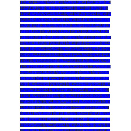
대출
,
#대부소액대출업체
,
#대출단기연체
,
#대출연체자대출
,
#
대학생10만원대출
,
#대학생30만원대출
,
#대학생50만원대출
내구제
,
#대학생50만원소액대출
,
#대학생p2p소액대출
,
#대학
생급전대출
,
#대학생당일급전대출
,
#대학생대출가능한곳
,
#대
학생모바일대출
,
#대학생무이자대출
,
#대학생무직자소액대출
,
#대학생미필대출
,
#대학생비상금대출
,
#대학생빠른소액대출
,
#대학생생활비대출
,
#대학생생활자금대출
,
#대학생소액대출가
능한곳
,
#대학생온라인비대면대출
,
#대학생용돈추가대출
,
#무
방문개인돈
,
#무방문당일대출
,
#무방문무서류대출
,
#무서류간
편대출
,
#무서류당일소액대출
,
#무서류무방문대출
,
#무서류비
대면대출
,
#무서류즉시대출
,
#무소득대학생대출
,
#무이자소액
대출
,
#무직비상금당일대출
,
#무직신불자소액대출
,
#무직자10
등급연체자공인인증서대출
,
#무직자기대출소액대출
,
#무직자
당일급전대출내구제
,
#무직자당일소액대출
,
#무직자대학생급
전대출
,
#무직자모바일비상금대출
,
#무직자모바일소액대출
,
#
무직자무서류소액대출
,
#무직자비대면소액대출
,
#무직자소액
내구제
,
#무직자연체자소액대출
,
#무직자통신연체자대출
,
#미
필대학생작업대출
,
#백수당일급전내구제
,
#백수비상금대출
,
#
백수소액대출방법
,
#법인소액작업대출문의
,
#병사소액급전대
출
,
#비대면당일급전대출
,
#비대면소액개인돈대출
,
#비대면소
액대출정보
,
#비대면월변대출
,
#비대면작업대출내구제
,
#비대
면초소액급전대출
,
#빠른소액대출
,
#생계비소액대출
,
#생계자
금지원
,
#생계지원자금대출
,
#소액간편급전대출
,
#소액결제대