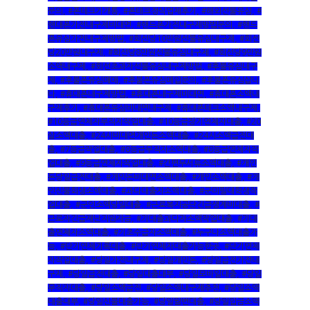
문의
,
#폰테크가개통
,
#폰테크정식업체후기
,
#해외선불유심
,
#
핸대폰가전내구제비대면
,
#핸드폰가전내구제방법문의
,
#핸드
폰유심가전내구제방법
,
#회선당10만원선불유심내구제
,
#회선
당20만원내구제
,
#회선당8만원선불유심내구제
,
#회선당9만원
소액내구제
,
#회선초과자선불유심내구제방법
,
#후불유심내구
제
,
#후불폰유심매매
,
#후불폰유심매입문의
,
#후불폰유심삽니
다
,
#휴대폰내구제방법
,
#휴대폰내구제비대면
,
#휴대폰소액내
구제후기
,
#휴대폰유심비대면내구제
,
#휴대폰테크소액내구제
,
#10등급연체자무직자작업대출
,
#10등급장기연체자대출
,
#20
살소액대출
,
#24시비대면개인돈소액대출
,
#24시소액급전대
출
,
#7등급작업대출
,
#8등급무직자소액대출
,
#8등급연체자작
업대출
,
#9등급연체자작업대출
,
#간편무서류소액대출
,
#개인
돈당일급전대출
,
#개인돈비대면소액대출
,
#개인소액대출
,
#개
인신불회생소액대출
,
#과다대출자소액대출
,
#군미필대학생작
업대출
,
#군인소액당일대출
,
#근로복지공단긴급생계비대출
,
#
근로자긴급재난지원자금
,
#기대출과다자소액작업대출
,
#기대
출연체자소액대출
,
#기초수급자소액대출
,
#누구나소액대출가
능
,
#단기연체기록대출
,
#단기연체자대출가능한곳
,
#단기연체
자작업대출
,
#당일가전내구제
,
#당일개인돈
,
#당일급전가전내
구제
,
#당일급전대출
,
#당일대출대부
,
#당일모바일대출
,
#당일
무직자대출
,
#당일소액급전
,
#당일소액내구제추천
,
#당일소액
대출대부
,
#당일신불대출가능
,
#당일월변대출
,
#당일입금소액