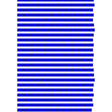
출
,
#소액긴급대출
,
#소액단기대출
,
#소액당일급전대출
,
#소액
즉시대출방법문의
,
#수급자소액당일대출
,
#스마트폰내구제소
액대출
,
#신분증소액급전대출내구제
,
#신불가능소액급전
,
#신
불무직자연체자소액대출
,
#신불자가전내구제종류
,
#신불자급
전내구제문의
,
#신불자내구제방법
,
#신불자당일급전작업대출
,
#신불자무조건대출
,
#신불자소액내구제방법
,
#신불자소액대출
가능
,
#신불자연체자대출
,
#신불자휴대폰소액대출
,
#신불통불
소액대출가능
,
#신용불량자긴급지원금
,
#신용불량자당일급전
대출
,
#신용불량자선불유심
,
#신용불량자선불폰
,
#신용불량자
소액작업대출
,
#신용불량자연체자대출
,
#신용회복연체자소액
대출
,
#신용회복자소액작업대출
,
#신용회복중소액대출
,
#연체
신용불량자대출알아보기
,
#연체자가능한소액당일대출
,
#연체
자개인급전대출
,
#연체자당일비대면대출
,
#연체자대출가능한
곳
,
#연체자대출해주는곳
,
#연체자모바일대출방법
,
#연체자무
직자면허증대출
,
#연체자비대면작업대출
,
#연체자비상금대출
,
#연체자소액급전대출
,
#연체자즉시대출
,
#인터넷무담보소액대
출
,
#장기연체기록대출
,
#장기연체자대출가능한곳
,
#장기연체
자소액작업대출
,
#저신용연체자당일대출
,
#저신용자비상금소
액대출
,
#주말당일비대면대출
,
#주말소액급전대출
,
#주말소액
급전해결
,
#착한대학생소액대출
,
#10만원개인돈
,
#10만원급
전빌리기
,
#10만원소액급전대출문의
,
#10만원즉시대출
,
#15
만원급한돈드려요
,
#20만원급전빌리기
,
#20만원소액급전대