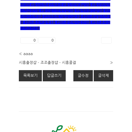
비대면 #통신소액내구제추천 #통신연체대납대출 #통신연체자
소액급전가능 #통신장기연체작업대출 #특례보증긴급대출 #프
리랜서소액대출 #피해회복지원금긴급대출 #핸드폰당일소액대
출 #핸드폰소액결제대출 #핸드폰연체자급전대출 #핸드폰유심
소액급전대출
좋아요
0
싫어요
0
인쇄
«
aaaa
시흥출장샵 - 조조출장샵 - 시흥콜걸
»
목록보기
답글쓰기
글수정
글삭제