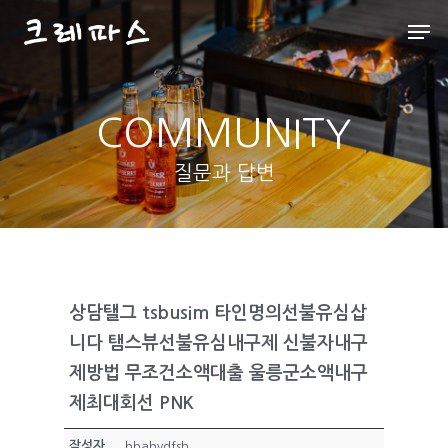
COMMUNITY
Hit enter to search or ESC to close
질문과 답변
상담탤그 tsbusim 타인명의선불유심삽
니다 탬스뷰선불유심내구제 신불자내구
제방법 무조건소액대출 울릉군소액내구
제최대회선 PNK
작성자
bbabvdfsh