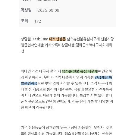
작성일
2025.08.09
조회
172
상담탤그 tsbusim
대포선불폰
탬스뷰선불유심내구제 신불자당
일급전작업대출 카카오톡비상금대출 김화군소액내구제최대회
선
비대면 가전 내구제 문의 시
탬스뷰 선불 유심 내구제
로 간편하
게 해결하세요. 무이자 소액 대출까지 연계 가능한
긴급재난 특
별운영자금
으로 부담 없이 시작할 수 있습니다. 소액 내구제 최
대 회선 제공으로 통신 혜택은 물론, 생활에 필요한 가전제품까
지 비대면으로 빠르게 설치 가능합니다. 복잡한 서류 없이 휴대
폰 인증만으로도 간단히 진행되며, 선불 유심 개통 후 다양한 지
원 혜택이 적용됩니다.
기존 신용등급에 상관없이 누구나 상담 가능하며, 무직자, 주부,
프리랜서도 신청 가능합니다. 탬스뷰선불유심내구제는 신속한