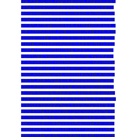
대출
,
#생활긴급자금
,
#생활비대출50만원
,
#생활안정긴급생계
비대출
,
#소상공인긴급경영안정자금
,
#소상공인긴급생활안정
자금
,
#소상공인긴급지원자금
,
#소액개인돈
,
#소액내구제비상
금대출
,
#소액내구제연체대납
,
#소액내구제작업대출
,
#소액달
돈드려요
,
#소액대출50만원내구제
,
#소액대출무직자내구제
,
#
신불자10만원급전당일
,
#신불자30만원소액대출내구제
,
#신불
자50만원소액대출내구제
,
#신용카드연체대납급전
,
#쏠편한비
상금대출
,
#안전비대면소액급전문의
,
#앱테크소액추천
,
#야간
소액대출
,
#연체자20만원소액대출
,
#연체자30만원소액대출
,
#연체자선불폰
,
#용돈버는앱
,
#용돈버는어플
,
#유심재테크추
천
,
#인터넷테크추천
,
#일상회복긴급지원자금
,
#일상회복특별
긴급자금
,
#일수월변
,
#작업대출저신용
,
#재난지원긴급생활안
정자금
,
#전국당일급전해결
,
#전국민생계자금대출
,
#정부긴급
생활자금
,
#정부소액대출내구제
,
#정부정책자금생활안정생계
지원금
,
#정부지원긴급생계비대출
,
#정부지원긴급생활안정자
금
,
#정부지원긴급재난특별운영자금
,
#정부특례보증긴급대출
,
#주부모바일무직자대출
,
#주부소액급전대출당일
,
#주부소액내
구제추천
,
#직장인당일소액급전
,
#직장인소액급전내구제
,
#직
장인연체자대출
,#청년긴급생활안정자금 #청년비상금대출 #청
년소액비상금대출 #청소년당일소액급전해결 #청소년소액급전
대출 #카카오뱅크소액대출 #카카오톡비상금대출 #토스소액급
전대출내구제 #토스실장님구합니다 #토스실장모십니다 #통신
불량자소액대출가능 #통신사소액대출내구제 #통신사소액대출