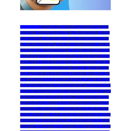
#현금버는앱
,
#현금버는어플
,
#현금화가능한앱테크
,
#현역군
인소액대출
,
#현역병사당일소액대출
,
#확실한작업대출
,
#회선
초과자소액대출
,
#휴대폰미납소액대출
,
#휴대폰비상금소액대
출
,
#휴대폰소액결제대출
,
#휴대폰소액대출방법문의
,
#휴대폰
연체대납소액
,
#휴대폰연체자대출
,
#가개통소액급전내구제
,
#
가개통휴대폰내구제
,
#가전내구제당일
,
#가전내구제방법
,
#가
전내구제종류
,
#가전제품내구제당일
,
#가전제품렌탈내구제
,
#
각종소액내구제당일
,
#간단서류대출내구제
,
#개인선불유심삽
니다
,
#개인선불폰유심매입문의
,
#개인선불폰유심삽니다
,
#개
인선불폰유심팝니다
,
#개인신불회생내구제
,
#내구제소액10만
원
,
#내구제소액20만원
,
#내구제소액당일대출
,
#내구제시세리
스트
,
#내구제유심삽니다
,
#내구제정식업체
,
#내구제후기공유
,
#달림유심내구제소액
,
#달림유심매입문의
,
#달림유심삽니다
,
#달림유심팝니다
,
#달림폰가격
,
#달림폰대포유심매입합니다
,
#달림폰유심
,
#달심매입문의
,
#달심매입합니다
,
#대포선불유
심가격
,
#대포선불폰
,
#대포유심가격
,
#대포유심삽니다
,
#대포
유심칩매입
,
#대포폰선불유심매입
,
#대포폰유심삽니다
,
#대포
폰유심팝니다
,
#막심삽니다
,
#막심팝니다
,
#막폰삽니다
,
#막폰