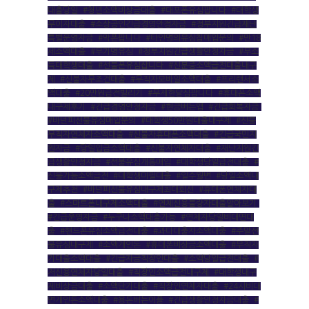
대출당일
,
#청년소액비상금대출
,
#대포폰유심팝니다
,
#대학생
무이자대출
,
#소상공인긴급경영안정자금
,
#정부지원긴급재난
특별운영자금
,
#막폰팝니다
,
#타인명의유심칩매입문의
,
#만18
세소액대출
,
#무기명유심
,
#정부지원긴급생활안정자금
,
#무소
득대학생대출
,
#선불폰유심삽니다
,
#신분증소액급전대출내구
제
,
#신불자무조건대출
,
#무직자모바일소액대출
,
#프리랜서소
액대출
,
#20만원급전빌리기
,
#무제한달심팝니다
,
#휴대폰소액
내구제후기
,
#긴급경영안정자금
,
#현금버는앱
,
#긴급회복자금
,
#바넌피선불유심매입문의
,
#대학생50만원대출내구제
,
#신불
무직자연체자소액대출
,
#신불자휴대폰소액대출
,
#긴급국민지
원자금
,
#당일입금소액대출
,
#신불자연체자대출
,
#재난지원긴
급생활안정자금
,
#선불유심개통매입
,
#대학생당일급전대출
,
#
신불가능소액급전
,
#대학생미필대출
,
#일수월변
,
#당일소액내
구제추천
,
#바넌피선불유심내구제최대회선
,
#휴대폰연체자대
출
,
#스마트폰내구제소액대출
,
#연체신용불량자대출알아보기
,
#긴급운영자금
,
#누구나소액대출가능
,
#연체자당일비대면대
출
,
#핸드폰유심소액급전대출
,
#과다대출자소액대출
,
#주말선
불유심내구제
,
#소액개인돈
,
#휴대폰비상금소액대출
,
#무직자
기대출소액대출
,
#긴급자금직장인대출
,
#소액당일급전대출
,
#
저신용연체자당일대출
,
#직장인소액급전내구제
,
#대학생내구
제비상금대출
,
#소액단기대출
,
#직장인연체자대출
,
#24시비대
면개인돈소액대출
,
#용돈버는어플
,
#긴급생활안정자금대출
,
#