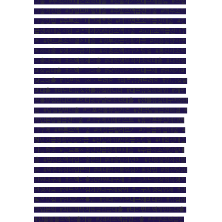
대출
,
#무직자비대면소액대출
,
#신불자가전내구제종류
,
#작업
대출저신용
,
#당일모바일대출
,
#주말소액급전대출
,
#백수소액
대출방법
,
#주부소액내구제추천
,
#비대면초소액급전대출
,
#긴
급생계대출지원
,
#연체자20만원소액대출
,
#p2p소액급전내구
제
,
#핸드폰소액결제대출
,
#정부긴급생활자금
,
#신용불량자연
체자대출
,
#생계자금지원
,
#각종소액내구제당일
,
#통신사소액
대출내구제
,
#소액결제대출
,
#대학생무직자소액대출
,
#대학생
비상금대출
,
#소액긴급대출
,
#당일급전가전내구제
,
#연체자비
상금대출
,
#15만원급한돈드려요
,
#바로급전드려요
,
#긴급생활
비대출
,
#바넌피유심선불유심삽니다
,
#대포유심칩매입
,
#개인
선불유심삽니다
,
#인터넷무담보소액대출
,
#선불유심내구제9만
원
,
#당일월변대출
,
#대포선불유심가격
,
#전국당일급전해결
,
#
개인돈당일급전대출
,
#내구제시세리스트
,
#휴대폰유심비대면
내구제
,
#빠른소액대출
,
#비상금빌려보기
,
#7등급작업대출
,
#
청년긴급생활안정자금
,
#신불자10만원급전당일
,
#대학생대출
가능한곳
,
#근로복지공단긴급생계비대출
,
#수급자소액당일대
출
,
#법인소액작업대출문의
,
#대출단기연체
,
#신용불량자선불
폰
,
#막폰유심매입문의
,
#비대면선불유심개통방법
,
#회선당20
만원내구제
,
#소액대출50만원내구제
,
#긴급재난일상회복생계
안정자금
,
#핸드폰유심가전내구제방법
,
#내구제정식업체
,
#달
림폰유심
,
#연체자선불폰
,
#핸대폰가전내구제비대면
,
#유심칩
매입문의
,
#피해회복지원금긴급대출
,
#비대면소액개인돈대출
,
#신불통불소액대출가능
,
#24시소액급전대출
,
#주부소액급전