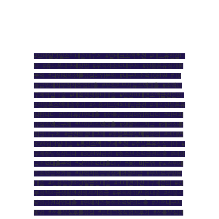
#모바일당일소액대출내구제
,
#앱테크소액추천
,
#대포유심삽니
다
,
#휴대폰내구제방법
,
#무직자소액내구제
,
#선불폰유심개통
문의
,
#타인명의선불유심매입문의
,
#내구제소액10만원
,
#10
등급연체자무직자작업대출
,
#무직자무서류소액대출
,
#소액내
구제작업대출
,
#대학생생활비대출
,
#안전비대면소액급전문의
,
#선불폰소액대출후기
,
#신용카드연체대납급전
,
#개인선불폰유
심팝니다
,
#무서류간편대출
,
#선불폰유심매입합니다
,
#바넌피
유심소액내구제
,
#무이자소액대출
,
#생활긴급자금
,
#개인신불
회생내구제
,
#급전해결내구제
,
#후불폰유심매입문의
,
#비대면
30만원당일대출
,
#통신소액내구제추천
,
#후불폰유심삽니다
,
#
무제한달심삽니다
,
#30만원급전
,
#청소년소액급전대출
,
#비상
금소액대출문의
,
#당일소액대출대부
,
#용돈버는앱
,
#통신연체
자소액급전가능
,
#방역지원금및생계안정자금
,
#무서류무방문
대출
,
#신용불량자당일급전대출
,
#비대면가전내구제문의
,
#정
부정책자금생활안정생계지원금
,
#무직자10만원대출
,
#신불자
당일급전작업대출
,
#연체자가능한소액당일대출
,
#가전내구제
방법
,
#선불유심후불유심
,
#폰테크정식업체후기
,
#선불유심현