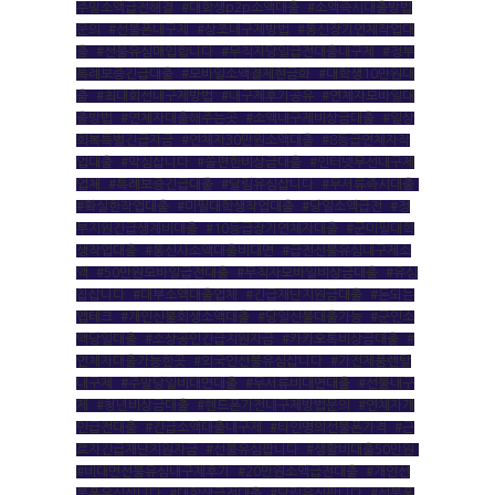
주말소액급전해결
,
#대학생p2p소액대출
,
#소액즉시대출방법
문의
,
#선불폰내구제
,
#상조내구제방법
,
#통신장기연체작업대
출
,
#선불유심매입합니다
,
#무직자당일급전대출내구제
,
#정부
특례보증긴급대출
,
#모바일소액결제현금화
,
#대학생10만원대
출
,
#최대회선내구제방법
,
#내구제후기공유
,
#연체자모바일대
출방법
,
#연체자대출해주는곳
,
#소액내구제비상금대출
,
#일상
회복특별긴급자금
,
#연체자30만원소액대출
,
#8등급연체자작
업대출
,
#막심삽니다
,
#쏠편한비상금대출
,
#인터넷무선내구제
업체
,
#특례보증긴급대출
,
#달림유심삽니다
,
#무서류즉시대출
,
#확실한작업대출
,
#미필대학생작업대출
,
#당일소액급전
,
#정
부지원긴급생계비대출
,
#10등급장기연체자대출
,
#군미필대학
생작업대출
,
#통신사소액대출비대면
,
#급전선불유심내구제소
액
,
#50만원모바일급전대출
,
#무직자모바일비상금대출
,
#유심
칩삽니다
,
#대부소액대출업체
,
#긴급재난지원금대출
,
#돈되는
앱테크
,
#개인신불회생소액대출
,
#당일신불대출가능
,
#군인소
액당일대출
,
#소상공인긴급지원자금
,
#카카오톡비상금대출
,
#
연체자대출가능한곳
,
#외국인선불유심삽니다
,
#가전제품렌탈
내구제
,
#주말당일비대면대출
,
#무서류비대면대출
,
#선불내구
제
,
#청년비상금대출
,
#핸드폰가전내구제방법문의
,
#연체자개
인급전대출
,
#긴급소액대출내구제
,
#타인명의선불폰가격
,
#근
로자긴급재난지원자금
,
#선불유심팝니다
,
#생활비대출50만원
,
#비대면선불유심내구제후기
,
#20만원소액급전대출
,
#개인선
불폰유심삽니다
,
#대학생급전대출
,
#달림유심팝니다
,
#선불폰