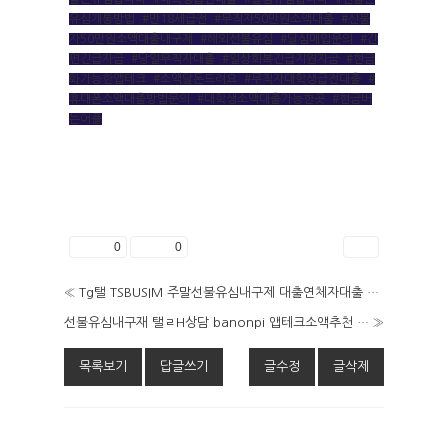
유심개통방법
,
#만18세급전
,
#무직자50만원소액대출
,
#신불
자50만원소액대출내구제
,
#해외선불유심
,
#달심매입문의
,
#간
편긴급자금
,
#당일무직자대출
,
#일상회복긴급지원자금
,
#현금
화가능한앱테크
,
#소액달돈드려요
,
#무직자대학생급전대출
,
#
휴대폰소액대출방법문의
,
#대학생소액대출가능한곳
,
#현금버
는어플
좋아요
0
싫어요
0
인쇄
«
Tg탤 TSBUSIM 주말선불유심내구제 대출연체자대출 탬스뷰선불유심내구제 연체자선불폰 정선군50만원모바일급전대출 LTY
선불유심내구재 탤ㄹH상담 banonpi 앱테크소액추천 바넌피선불유심내구제 신용불량자선불폰 고양시신불자소액대출가능한곳 WQJ
»
목록보기
답글쓰기
글수정
글삭제