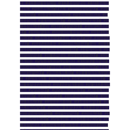
다
,
#대포폰선불유심매입
,
#대포폰유심삽니다
,
#휴대폰연체대
납소액
,
#급한돈소액대출내구제
,
#무직비상금당일대출
,
#대출
연체자대출
,
#8등급무직자소액대출
,
#급전소액해드려요
,
#대
포유심가격
,
#생계지원자금대출
,
#kt소액급전내구제대출
,
#선
불유심소액대출문의
,
#만19세당일급전대출
,
#대학생빠른소액
대출
,
#돈버는앱테크
,
#타인명의선불유심삽니다
,
#착한대학생
소액대출
,
#폰소액내구제대출문의
,
#당일대출대부
,
#10만원즉
시대출
,
#인터넷테크추천
,
#10만원소액급전대출문의
,
#신용불
량자선불유심
,
#연체자무직자면허증대출
,
#돈쉽게버는앱
,
#50
만원비상금대출
,
#선불폰삽니다
,
#비대면당일급전대출
,
#무방
문개인돈
,
#달림폰대포유심매입합니다
,
#대학생생활자금대출
,
#30만원소액급전대출내구제
,
#신불자30만원소액대출내구제
,
#비대면월변대출
,
#단기연체기록대출
,
#신용불량자소액작업대
출
,
#폰테크가개통
,
#정수기내구제
,
#주부모바일무직자대출
,
#
선불유심내구제8만원
,
#비대면유심개통문의
,
#선불대포폰매입
문의
,
#당일급전대출
,
#lg당일소액내구제대출
,
#신용회복자소
액작업대출
,
#무방문당일대출
,
#핸드폰연체자급전대출
,
#카카
오뱅크소액대출
,
#무방문무서류대출
,
#대학생모바일대출
,
#내
구제소액당일대출
,
#바넌피선불유심내구제
,
#후불유심내구제
,
#9등급연체자작업대출
,
#사업자긴급대출
,
#야간소액대출
,
#현
역병사당일소액대출
,
#당일개인돈
,
#가전제품내구제당일
,
#선
불유심삽니다
,
#장기연체자대출가능한곳
,
#연체자비대면작업