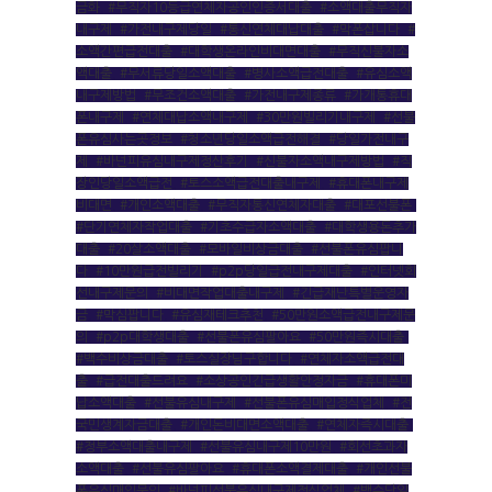
금화
,
#무직자10등급연체자공인인증서대출
,
#소액대출무직자
내구제
,
#가전내구제당일
,
#통신연체대납대출
,
#막폰삽니다
,
#
소액간편급전대출
,
#대학생온라인비대면대출
,
#무직신불자소
액대출
,
#무서류당일소액대출
,
#병사소액급전대출
,
#유심소액
내구제방법
,
#무조건소액대출
,
#가전내구제종류
,
#가개통휴대
폰내구제
,
#연체대납소액내구제
,
#30만원빌리기내구제
,
#선불
폰유심사는곳정보
,
#청소년당일소액급전해결
,
#당일가전내구
제
,
#바넌피유심내구제정산후기
,
#신불자소액내구제방법
,
#직
장인당일소액급전
,
#토스소액급전대출내구제
,
#휴대폰내구제
비대면
,
#개인소액대출
,
#무직자통신연체자대출
,
#대포선불폰
,
#단기연체자작업대출
,
#기초수급자소액대출
,
#대학생용돈추가
대출
,
#20살소액대출
,
#모바일비상금대출
,
#선불폰유심팝니
다
,
#10만원급전빌리기
,
#p2p당일급전내구제대출
,
#인터넷회
선내구제문의
,
#비대면작업대출내구제
,
#긴급재난특별운영자
금
,
#막심팝니다
,
#유심재테크추천
,
#50만원소액급전내구제문
의
,
#p2p대학생대출
,
#선불폰유심팔아요
,
#50만원즉시대출
,
#백수비상금대출
,
#토스실장님구합니다
,
#연체자소액급전대
출
,
#급전대출드려요
,
#소상공인긴급생활안정자금
,
#휴대폰미
납소액대출
,
#선불유심내구제
,
#선불폰유심매입정식업체
,
#전
국민생계자금대출
,
#개인돈비대면소액대출
,
#연체자즉시대출
,
#정부소액대출내구제
,
#선불유심내구제10만원
,
#회선초과자
소액대출
,
#선불유심팔아요
,
#휴대폰소액결제대출
,
#개인선불
폰유심매입문의
,
#바넌피선불유심내구제정식업체
,
#백수당일