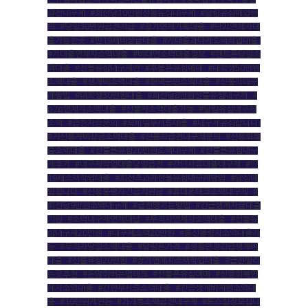
급전내구제
,
#회선당10만원선불유심내구제
,
#달림유심매입문
의
,
#당일30만원급전지급
,
#장기연체기록대출
,
#단기연체자대
출가능한곳
,
#만19세비상금대출
,
#기대출과다자소액작업대출
,
#기대출연체자소액대출
,
#비대면소액대출정보
,
#핸드폰당일소
액대출
,
#선불유심내구제란
,
#후불폰유심매매
,
#대학생50만원
소액대출
,
#생계비소액대출
,
#현역군인소액대출
,
#신불자내구
제방법
,
#대학생30만원대출
,
#회선당8만원선불유심내구제
,
#
p2p연체자소액대출
,
#신불자소액대출가능
,
#달림유심내구제
소액
,
#급한자금문의
,
#모바일무서류대출
,
#내구제유심삽니다
,
#저신용자비상금소액대출
,
#신불자급전내구제문의
,
#신용회복
중소액대출
,
#선불폰유심20만원소액내구제
,
#선불폰유심내구
제후기
,
#내구제작업대출당일급전
,
#간단서류대출내구제
,
#만
19세소액작업대출
,
#회선초과자선불유심내구제방법
,
#달심매
입합니다
,
#신용불량자긴급지원금
,
#휴대폰테크소액내구제
,
#
회선당9만원소액내구제
,
#급전땡기는방법
,
#긴급생계자금대출
지원
,
#소액내구제연체대납
,
#무직자연체자소액대출
,
#선불유
심내구제20만원
,
#내구제소액20만원
,
#통신불량자소액대출가
능
,
#무직자당일소액대출
,
#달림폰가격
,
#생활안정긴급생계비
대출
,
#선불유심20만원
,
#장기연체자소액작업대출
,
#급전빌리
는곳추천
,
#돈많이버는앱테크
,
#선불폰유심매매
,
#신용회복연
체자소액대출
,
#간편무서류소액대출
,
#긴급생계비지원소액대
출
,
#10만원개인돈
,
#가개통소액급전내구제
,
#토스실장모십니