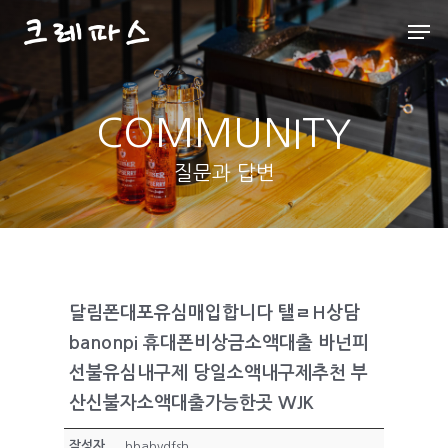
COMMUNITY
Hit enter to search or ESC to close
질문과 답변
달림폰대포유심매입합니다 탤ㄹH상담
banonpi 휴대폰비상금소액대출 바넌피
선불유심내구제 당일소액내구제추천 부
산신불자소액대출가능한곳 WJK
작성자
bbabvdfsh