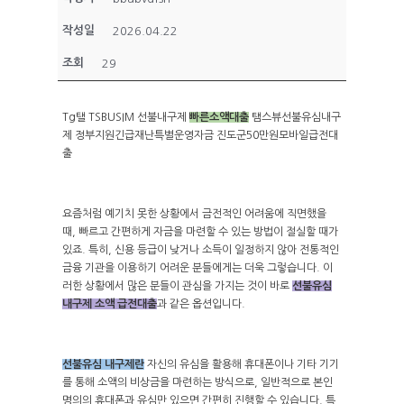
작성일
2026.04.22
조회
29
Tg탤 TSBUSIM 선불내구제
빠른소액대출
탬스뷰선불유심내구
제 정부지원긴급재난특별운영자금 진도군50만원모바일급전대
출
요즘처럼 예기치 못한 상황에서 금전적인 어려움에 직면했을
때, 빠르고 간편하게 자금을 마련할 수 있는 방법이 절실할 때가
있죠. 특히, 신용 등급이 낮거나 소득이 일정하지 않아 전통적인
금융 기관을 이용하기 어려운 분들에게는 더욱 그렇습니다. 이
러한 상황에서 많은 분들이 관심을 가지는 것이 바로
선불유심
내구제 소액 급전대출
과 같은 옵션입니다.
선불유심 내구제란
자신의 유심을 활용해 휴대폰이나 기타 기기
를 통해 소액의 비상금을 마련하는 방식으로, 일반적으로 본인
명의의 휴대폰과 유심만 있으면 간편히 진행할 수 있습니다. 특