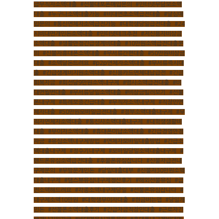
급무직자소액대출
,
#선불대포폰매입문의
,
#인터넷무담보소액
대출
,
#누구나소액대출가능
,
#비대면초소액급전대출
,
#달심매
입문의
,
#통신연체자소액급전가능
,
#대학생당일급전대출
,
#24
시비대면개인돈소액대출
,
#인터넷테크추천
,
#저신용자비상금
소액대출
,
#생활안정긴급생계비대출
,
#10만원소액급전대출문
의
,
#신불자휴대폰소액대출
,
#무서류간편대출
,
#50만원비상금
대출
,
#소액달돈드려요
,
#p2p연체자소액대출
,
#무서류즉시대
출
,
#긴급생계비지원소액대출
,
#신용카드연체대납급전
,
#긴급
회복자금
,
#회선당9만원소액내구제
,
#병사소액급전대출
,
#비
대면월변대출
,
#무서류당일소액대출
,
#비상금빌려보기
,
#선불
폰내구제
,
#특례보증긴급대출
,
#무직자소액내구제
,
#직장인연
체자대출
,
#50만원모바일급전대출
,
#정부소액대출내구제
,
#무
직자연체자소액대출
,
#통신사소액대출내구제
,
#대학생생활비
대출
,
#무이자소액대출
,
#휴대폰미납소액대출
,
#긴급경영안정
자금
,
#유심소액내구제방법
,
#연체자모바일대출방법
,
#긴급소
액대출내구제
,
#정수기내구제
,
#모바일당일소액대출내구제
,
#
핸드폰유심소액급전대출
,
#후불폰유심삽니다
,
#신불자급전내
구제문의
,
#무방문개인돈
,
#당일대출대부
,
#신불자30만원소액
대출내구제
,
#탬스뷰유심내구제정산후기
,
#해외선불유심
,
#급
전소액해드려요
,
#각종소액내구제당일
,
#선불폰유심삽니다
,
#
내구제소액10만원
,
#대학생무이자대출
,
#현금버는앱
,
#당일개
인돈
,
#선불폰소액대출후기
,
#긴급자금직장인대출
,
#근로자긴