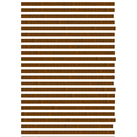
연체자선불폰
,
#백수소액대출방법
,
#내구제유심삽니다
,
#정부
긴급생활자금
,
#타인명의선불폰가격
,
#신불자무조건대출
,
#군
인소액당일대출
,
#타인명의유심칩매입문의
,
#핸드폰당일소액
대출
,
#소액당일급전대출
,
#선불폰유심매입정식업체
,
#무직자
10등급연체자공인인증서대출
,
#10만원즉시대출
,
#무방문당일
대출
,
#인터넷회선내구제문의
,
#막심삽니다
,
#대학생내구제비
상금대출
,
#무기명유심
,
#비대면작업대출내구제
,
#후불유심내
구제
,
#핸대폰가전내구제비대면
,
#선불유심팝니다
,
#단기연체
자작업대출
,
#개인선불폰유심삽니다
,
#신불자가전내구제종류
,
#무제한달심팝니다
,
#근로복지공단긴급생계비대출
,
#달림유심
내구제소액
,
#탬스뷰유심소액내구제
,
#대학생비상금대출
,
#토
스실장모십니다
,
#내구제후기공유
,
#유심칩매입문의
,
#무제한
달심삽니다
,
#휴대폰내구제방법
,
#긴급재난지원금대출
,
#대출
연체자대출
,
#탬스뷰선불유심내구제최대회선
,
#선불폰유심개
통문의
,
#청년소액비상금대출
,
#연체자30만원소액대출
,
#당일
소액급전
,
#현역병사당일소액대출
,
#대학생p2p소액대출
,
#청
년비상금대출
,
#직장인소액급전내구제
,
#p2p대학생대출
,
#신
용회복자소액작업대출
,
#달림유심팝니다
,
#만19세소액작업대
출
,
#간편긴급자금
,
#lg당일소액내구제대출
,
#주말소액급전대
출
,
#선불내구제
,
#소액단기대출
,
#인터넷무선내구제업체
,
#달
림폰가격
,
#대학생50만원대출내구제
,
#30만원급전
,
#모바일
무서류대출
,
#급전선불유심내구제소액
,
#유심재테크추천
,
#긴