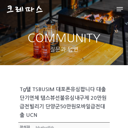
COMMUNITY
Hit enter to search or ESC to close
질문과 답변
Tg탤 TSBUSIM 대포폰유심팝니다 대출
단기연체 탬스뷰선불유심내구제 20만원
급전빌리기 단양군50만원모바일급전대
출 UCN
작성자
bbabvdfsh