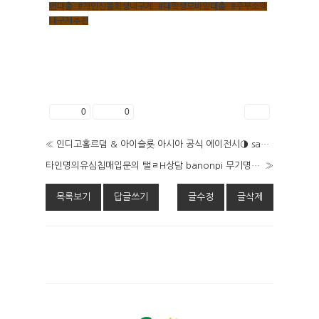
변대출
,
#개인신불회생내구제
,
#대학생모바일대출
,
#주부소액
내구제추천
좋아요
0
싫어요
0
인쇄
«
인디­고홀르덤 & 아이슬룟 아시아 공식 에이전시◑ samba25.com ◑잭­팟99억 1원까지 책임지급!
타인명의유심칩매입문의 탤ㄹH상담 banonpi 무기명유심 바넌피선불유심내구제 당일신불대출가능 예천군신불자소액대출가능한곳 NVU
»
목록보기
답글쓰기
글수정
글삭제