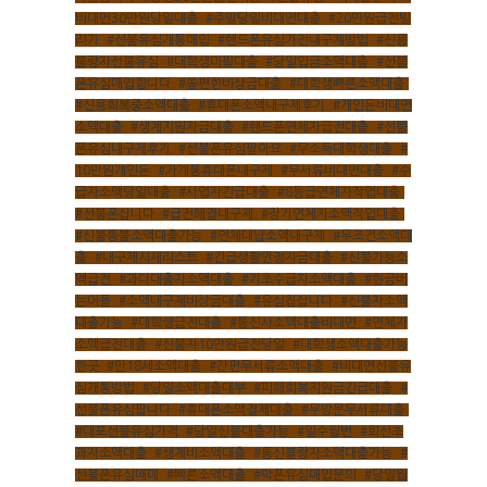
비대면30만원당일대출
,
#주말당일비대면대출
,
#20만원급전빌
리기
,
#선불유심개통매입
,
#핸드폰유심가전내구제방법
,
#신용
불량자선불유심
,
#대학생미필대출
,
#당일입금소액대출
,
#선불
폰유심매입합니다
,
#쏠편한비상금대출
,
#대학생빠른소액대출
,
#신용회복중소액대출
,
#휴대폰소액내구제후기
,
#개인돈비대면
소액대출
,
#생계지원자금대출
,
#핸드폰연체자급전대출
,
#선불
폰유심내구제후기
,
#선불폰유심팔아요
,
#무소득대학생대출
,
#
10만원개인돈
,
#가개통휴대폰내구제
,
#무서류비대면대출
,
#수
급자소액당일대출
,
#사업자긴급대출
,
#8등급연체자작업대출
,
#선불폰삽니다
,
#급전해결내구제
,
#장기연체자소액작업대출
,
#신불통불소액대출가능
,
#연체대납소액내구제
,
#무조건소액대
출
,
#내구제시세리스트
,
#긴급생활안정자금대출
,
#신불가능소
액급전
,
#과다대출자소액대출
,
#기초수급자소액대출
,
#현금버
는어플
,
#소액내구제비상금대출
,
#유심칩삽니다
,
#신불자소액
대출가능
,
#대학생급전대출
,
#통신사소액대출비대면
,
#연체자
소액급전대출
,
#신불자10만원급전당일
,
#대학생소액대출가능
한곳
,
#만18세소액대출
,
#간편무서류소액대출
,
#비대면선불유
심개통방법
,
#당일소액대출대부
,
#피해회복지원금긴급대출
,
#
선불폰유심팝니다
,
#휴대폰소액결제대출
,
#무방문무서류대출
,
#대포선불유심가격
,
#당일신불대출가능
,
#일수월변
,
#회선초
과자소액대출
,
#생계비소액대출
,
#통신불량자소액대출가능
,
#
선불폰유심매매
,
#빠른소액대출
,
#막폰유심매입문의
,
#당일월