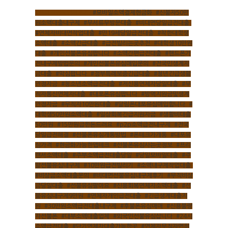
#폰테크정식업체후기
,
#모바일소액결제현금화
,
#신불자50만
원소액대출내구제
,
#무서류무방문대출
,
#비대면당일급전대출
,
#연체자비대면작업대출
,
#만19세당일급전대출
,
#착한대학생
소액대출
,
#소액긴급대출
,
#급전빌리는곳추천
,
#대학생10만원
대출
,
#개인선불폰유심팝니다
,
#소액간편급전대출
,
#핸드폰가
전내구제방법문의
,
#개인선불폰유심매입문의
,
#전국민생계자
금대출
,
#막심팝니다
,
#정부특례보증긴급대출
,
#청년긴급생활
안정자금
,
#청소년소액급전대출
,
#저신용연체자당일대출
,
#무
직자통신연체자대출
,
#대포폰유심팝니다
,
#방역지원금및생계
안정자금
,
#무직자10만원대출
,
#달림폰대포유심매입합니다
,
#
대학생50만원소액대출
,
#일상회복긴급지원자금
,
#생활비대출
50만원
,
#15만원급한돈드려요
,
#p2p소액급전내구제
,
#전국
당일급전해결
,
#선불폰유심개통방법
,
#폰테크가개통
,
#대포유
심가격
,
#현금화가능한앱테크
,
#선불폰유심사는곳정보
,
#프리
랜서소액대출
,
#주부소액급전대출당일
,
#당일모바일대출
,
#주
말선불유심내구제
,
#10만원급전빌리기
,
#소액내구제작업대출
,
#비상금소액대출문의
,
#비대면선불유심내구제후기
,
#무직비상
금당일대출
,
#선불유심팔아요
,
#신용회복연체자소액대출
,
#선
불유심내구제9만원
,
#연체자개인급전대출
,
#긴급생계대출지
원
,
#30만원소액급전대출내구제
,
#후불폰유심매매
,
#신용불량
자선불폰
,
#대부소액대출업체
,
#외국인선불유심삽니다
,
#24시
소액급전대출
,
#단기연체자대출가능한곳
,
#연체자무직자면허