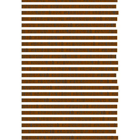
급재난지원자금
,
#비대면유심개통문의
,
#휴대폰내구제비대면
,
#당일가전내구제
,
#선불유심삽니다
,
#소상공인긴급지원자금
,
#토스소액급전대출내구제
,
#대포유심삽니다
,
#후불폰유심매입
문의
,
#대포폰선불유심매입
,
#무직자모바일소액대출
,
#가전내
구제당일
,
#9등급연체자작업대출
,
#50만원소액급전내구제문
의
,
#달심매입합니다
,
#kt소액급전내구제대출
,
#무직자당일소
액대출
,
#대포유심칩매입
,
#카카오톡비상금대출
,
#가전내구제
종류
,
#핸드폰소액결제대출
,
#신불자연체자대출
,
#연체자즉시
대출
,
#대학생생활자금대출
,
#휴대폰연체대납소액
,
#탬스뷰유
심선불유심삽니다
,
#작업대출저신용
,
#신분증소액급전대출내
구제
,
#20살소액대출
,
#신불무직자연체자소액대출
,
#비대면소
액대출정보
,
#신불자소액내구제방법
,
#회선당20만원내구제
,
#
장기연체기록대출
,
#소상공인긴급경영안정자금
,
#대학생대출
가능한곳
,
#통신연체대납대출
,
#대학생온라인비대면대출
,
#연
체자당일비대면대출
,
#회선당8만원선불유심내구제
,
#선불유심
내구제
,
#폰소액내구제대출문의
,
#휴대폰비상금소액대출
,
#20
만원소액급전대출
,
#긴급운영자금
,
#신불자내구제방법
,
#50만
원즉시대출
,
#급한자금문의
,
#당일급전대출
,
#안전비대면소액
급전문의
,
#주부모바일무직자대출
,
#연체자비상금대출
,
#정부
지원긴급재난특별운영자금
,
#정부지원긴급생계비대출
,
#10등
급연체자무직자작업대출
,
#긴급국민지원자금
,
#야간소액대출
,
#미필대학생작업대출
,
#토스실장님구합니다
,
#회선당10만원
선불유심내구제
,
#당일무직자대출
,
#무직자50만원소액대출
,
#