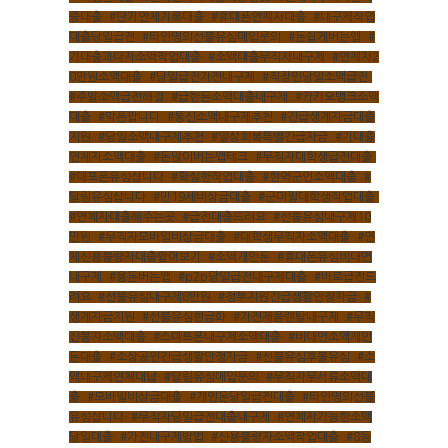
증대출
,
#단기연체기록대출
,
#휴대폰연체자대출
,
#내구제작업
대출당일급전
,
#타인명의선불유심매입문의
,
#돈쉽게버는앱
,
#
기대출과다자소액작업대출
,
#소액대출무직자내구제
,
#연체자2
0만원소액대출
,
#당일급전가전내구제
,
#직장인당일소액급전
,
#주말소액급전해결
,
#급한돈소액대출내구제
,
#카카오뱅크소액
대출
,
#막폰팝니다
,
#통신소액내구제추천
,
#긴급생계자금대출
지원
,
#당일소액내구제추천
,
#일상회복특별긴급자금
,
#기대출
연체자소액대출
,
#돈많이버는앱테크
,
#무직자대학생급전대출
,
#대포폰유심삽니다
,
#확실한작업대출
,
#현역군인소액대출
,
#
달림유심삽니다
,
#만19세비상금대출
,
#군미필대학생작업대출
,
#연체자대출해주는곳
,
#급전대출드려요
,
#선불유심내구제10
만원
,
#무직자모바일비상금대출
,
#대학생무직자소액대출
,
#연
체신용불량자대출알아보기
,
#소액개인돈
,
#휴대폰유심비대면
내구제
,
#용돈버는앱
,
#p2p당일급전내구제대출
,
#바로급전드
려요
,
#선불유심내구제8만원
,
#정부지원긴급생활안정자금
,
#
생계자금지원
,
#선불유심현금화
,
#가전제품렌탈내구제
,
#무직
신불자소액대출
,
#스마트폰내구제소액대출
,
#비대면소액개인
돈대출
,
#소상공인긴급생활안정자금
,
#선불유심후불유심
,
#소
액내구제연체대납
,
#달림유심매입문의
,
#무직자무서류소액대
출
,
#모바일비상금대출
,
#개인돈당일급전대출
,
#타인명의선불
유심삽니다
,
#무직자당일급전대출내구제
,
#연체자가능한소액
당일대출
,
#가전내구제방법
,
#신용불량자소액작업대출
,
#8등