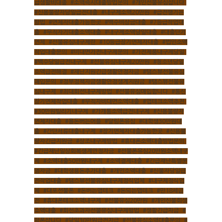
급생활비대출
,
#소액즉시대출방법문의
,
#개인선불유심삽니다
,
#신용불량자당일급전대출
,
#내구제소액20만원
,
#급전땡기는
방법
,
#연체자대출가능한곳
,
#백수비상금대출
,
#7등급작업대
출
,
#무직자기대출소액대출
,
#내구제소액당일대출
,
#대출단기
연체
,
#선불유심내구제란
,
#10등급장기연체자대출
,
#법인소액
작업대출문의
,
#비대면가전내구제문의
,
#가전제품내구제당일
,
#백수당일급전내구제
,
#선불유심내구제20만원
,
#청소년당일
소액급전해결
,
#재난지원긴급생활안정자금
,
#탬스뷰선불유심
매입문의
,
#정부정책자금생활안정생계지원금
,
#탬스뷰선불유
심내구제
,
#최대회선내구제방법
,
#선불유심매입합니다
,
#통신
장기연체작업대출
,
#무직자비대면소액대출
,
#앱테크소액추천
,
#30만원빌리기내구제
,
#가개통소액급전내구제
,
#신용불량자
연체자대출
,
#용돈버는어플
,
#달림폰유심
,
#대학생30만원대
출
,
#간단서류대출내구제
,
#장기연체자대출가능한곳
,
#신용불
량자긴급지원금
,
#상조내구제방법
,
#휴대폰소액대출방법문의
,
#긴급재난일상회복생계안정자금
,
#선불폰유심20만원소액내구
제
,
#소액대출50만원내구제
,
#소액결제대출
,
#긴급재난특별운
영자금
,
#대학생용돈추가대출
,
#개인소액대출
,
#신불자당일급
전작업대출
,
#탬스뷰선불유심내구제정식업체
,
#내구제정식업
체
,
#대포선불폰
,
#돈버는앱테크
,
#돈되는앱테크
,
#만18세급
전
,
#휴대폰테크소액내구제
,
#선불유심20만원
,
#개인신불회생
소액대출
,
#회선초과자선불유심내구제방법
,
#생활긴급자금
,
#
막폰삽니다
,
#당일30만원급전지급
,
#선불유심소액대출문의
,
#