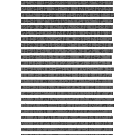
유심삽니다
,
#신불자연체자대출
,
#lg당일소액내구제대출
,
#청
소년소액급전대출
,
#긴급회복자금
,
#내구제작업대출당일급전
,
#정부특례보증긴급대출
,
#최대회선내구제방법
,
#피해회복지원
금긴급대출
,
#탬스뷰선불유심내구제
,
#신불자내구제방법
,
#연
체자당일비대면대출
,
#대학생무직자소액대출
,
#빠른소액대출
,
#당일소액급전
,
#소액내구제비상금대출
,
#긴급생계대출지원
,
#10등급연체자무직자작업대출
,
#비대면가전내구제문의
,
#긴
급생활비대출
,
#급한돈소액대출내구제
,
#소액간편급전대출
,
#
선불유심후불유심
,
#현역병사당일소액대출
,
#당일모바일대출
,
#신불통불소액대출가능
,
#막심팝니다
,
#주말선불유심내구제
,
#비대면작업대출내구제
,
#당일개인돈
,
#단기연체기록대출
,
#
선불유심20만원
,
#선불폰유심삽니다
,
#10만원소액급전대출문
의
,
#급전땡기는방법
,
#신용회복자소액작업대출
,
#회선당9만
원소액내구제
,
#청년소액비상금대출
,
#소액즉시대출방법문의
,
#선불유심내구제10만원
,
#돈쉽게버는앱
,
#급한자금문의
,
#탬
스뷰유심선불유심삽니다
,
#대학생내구제비상금대출
,
#만19세
소액작업대출
,
#만18세급전
,
#소액결제대출
,
#무직자당일급전
대출내구제
,
#무방문무서류대출
,
#내구제소액10만원
,
#방역지
원금및생계안정자금
,
#긴급소액대출내구제
,
#선불폰유심매입
합니다
,
#가전내구제방법
,
#인터넷무선내구제업체
,
#소액대출
무직자내구제
,
#연체자대출해주는곳
,
#소액내구제작업대출
,
#
선불유심팔아요
,
#긴급재난지원금대출
,
#소액개인돈
,
#대학생