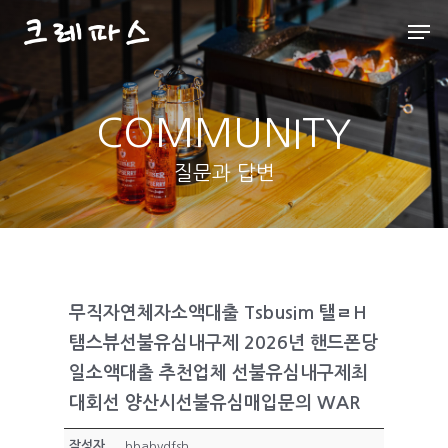
COMMUNITY
Hit enter to search or ESC to close
질문과 답변
무직자연체자소액대출 Tsbusim 탤ㄹH
탬스뷰선불유심내구제 2026년 핸드폰당
일소액대출 추천업체 선불유심내구제최
대회선 양산시선불유심매입문의 WAR
작성자
bbabvdfsh