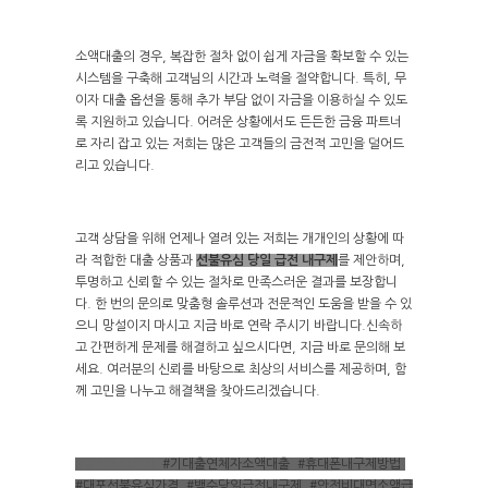
소액대출의 경우, 복잡한 절차 없이 쉽게 자금을 확보할 수 있는
시스템을 구축해 고객님의 시간과 노력을 절약합니다. 특히, 무
이자 대출 옵션을 통해 추가 부담 없이 자금을 이용하실 수 있도
록 지원하고 있습니다. 어려운 상황에서도 든든한 금융 파트너
로 자리 잡고 있는 저희는 많은 고객들의 금전적 고민을 덜어드
리고 있습니다.
고객 상담을 위해 언제나 열려 있는 저희는 개개인의 상황에 따
라 적합한 대출 상품과
선불유심 당일 급전 내구제
를 제안하며,
투명하고 신뢰할 수 있는 절차로 만족스러운 결과를 보장합니
다. 한 번의 문의로 맞춤형 솔루션과 전문적인 도움을 받을 수 있
으니 망설이지 마시고 지금 바로 연락 주시기 바랍니다.신속하
고 간편하게 문제를 해결하고 싶으시다면, 지금 바로 문의해 보
세요. 여러분의 신뢰를 바탕으로 최상의 서비스를 제공하며, 함
께 고민을 나누고 해결책을 찾아드리겠습니다.
#달심매입문의
,
#기대출연체자소액대출
,
#휴대폰내구제방법
,
#대포선불유심가격
,
#백수당일급전내구제
,
#안전비대면소액급