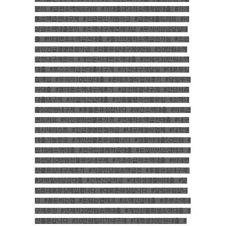
문의
,
#급전소액해드려요
,
#기대출과다자소액작업대출
,
#가개
통소액급전내구제
,
#긴급국민지원자금
,
#급전대출드려요
,
#비
상금소액대출문의
,
#소액내구제연체대납
,
#무직비상금당일대
출
,
#비대면초소액급전대출
,
#통신연체자소액급전가능
,
#소상
공인긴급경영안정자금
,
#선불유심내구제9만원
,
#50만원소액
급전내구제문의
,
#개인돈비대면소액대출
,
#연체자30만원소액
대출
,
#토스소액급전대출내구제
,
#가전내구제당일
,
#대포유심
칩매입
,
#무직자10만원대출
,
#폰테크정식업체후기
,
#당일무직
자대출
,
#휴대폰소액내구제후기
,
#급전해결내구제
,
#간단서류
대출내구제
,
#사업자긴급대출
,
#신용불량자선불유심
,
#소액대
출50만원내구제
,
#후불폰유심삽니다
,
#야간소액대출
,
#바로급
전드려요
,
#타인명의선불폰가격
,
#연체자소액급전대출
,
#내구
제시세리스트
,
#긴급경영안정자금
,
#내구제정식업체
,
#대학생
대출가능한곳
,
#개인선불폰유심팝니다
,
#생활비대출50만원
,
#
만18세소액대출
,
#전국민생계자금대출
,
#돈많이버는앱테크
,
#
회선당10만원선불유심내구제
,
#기초수급자소액대출
,
#비대면
선불유심내구제후기
,
#직장인당일소액급전
,
#후불유심내구제
,
#모바일비상금대출
,
#간편긴급자금
,
#대학생생활비대출
,
#달
림폰대포유심매입합니다
,
#대포폰유심삽니다
,
#달림유심삽니
다
,
#용돈버는앱
,
#돈되는앱테크
,
#소액긴급대출
,
#주부소액내
구제추천
,
#연체자20만원소액대출
,
#개인신불회생소액대출
,
#
선불폰삽니다
,
#30만원빌리기내구제
,
#대학생30만원대출
,
#