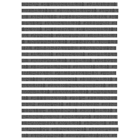
원급전지급
,
#신불무직자연체자소액대출
,
#무소득대학생대출
,
#비대면소액대출정보
,
#장기연체자소액작업대출
,
#작업대출저
신용
,
#가전내구제종류
,
#선불폰유심20만원소액내구제
,
#선불
유심개통매입
,
#무직자연체자소액대출
,
#대포유심삽니다
,
#대
출연체자대출
,
#선불유심내구제란
,
#신불자30만원소액대출내
구제
,
#당일급전대출
,
#무제한달심팝니다
,
#회선초과자소액대
출
,
#p2p당일급전내구제대출
,
#선불폰내구제
,
#개인신불회생
내구제
,
#핸드폰가전내구제방법문의
,
#재난지원긴급생활안정
자금
,
#소액단기대출
,
#직장인연체자대출
,
#모바일소액결제현
금화
,
#인터넷무담보소액대출
,
#개인소액대출
,
#무서류무방문
대출
,
#청소년당일소액급전해결
,
#무직자기대출소액대출
,
#인
터넷회선내구제문의
,
#탬스뷰유심내구제정산후기
,
#법인소액
작업대출문의
,
#단기연체자작업대출
,
#휴대폰미납소액대출
,
#
연체자즉시대출
,
#무직자10등급연체자공인인증서대출
,
#무직
자50만원소액대출
,
#무직자무서류소액대출
,
#긴급자금직장인
대출
,
#신용불량자연체자대출
,
#일수월변
,
#정부지원긴급생활
안정자금
,
#비대면월변대출
,
#휴대폰내구제비대면
,
#비대면선
불유심개통방법
,
#특례보증긴급대출
,
#과다대출자소액대출
,
#
근로자긴급재난지원자금
,
#군인소액당일대출
,
#정수기내구제
,
#회선당20만원내구제
,
#20살소액대출
,
#현금버는어플
,
#주부
소액급전대출당일
,
#8등급연체자작업대출
,
#주부모바일무직자
대출
,
#개인돈당일급전대출
,
#모바일당일소액대출내구제
,
#착