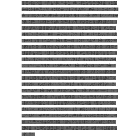
용돈버는어플
,
#유심재테크추천
,
#비대면당일급전대출
,
#선불
폰유심사는곳정보
,
#선불유심내구제8만원
,
#무직신불자소액대
출
,
#대학생10만원대출
,
#대학생비상금대출
,
#핸대폰가전내구
제비대면
,
#휴대폰유심비대면내구제
,
#후불폰유심매입문의
,
#
정부정책자금생활안정생계지원금
,
#확실한작업대출
,
#긴급생
계자금대출지원
,
#핸드폰연체자급전대출
,
#대학생50만원대출
내구제
,
#휴대폰소액대출방법문의
,
#생계비소액대출
,
#통신연
체대납대출
,
#대학생p2p소액대출
,
#무조건소액대출
,
#대포폰
선불유심매입
,
#핸드폰소액결제대출
,
#연체자대출가능한곳
,
#
대출단기연체
,
#연체자비대면작업대출
,
#긴급재난특별운영자
금
,
#폰테크가개통
,
#10만원즉시대출
,
#당일입금소액대출
,
#
내구제후기공유
,
#저신용자비상금소액대출
,
#백수소액대출방
법
,
#긴급재난일상회복생계안정자금
,
#탬스뷰선불유심내구제
정식업체
,
#50만원모바일급전대출
,
#비대면30만원당일대출
,
#정부소액대출내구제
,
#대학생모바일대출
,
#선불내구제
,
#만1
9세당일급전대출
,
#7등급작업대출
,
#저신용연체자당일대출
,
#
대부소액대출업체
,
#신용불량자소액작업대출
,
#통신사소액대
출내구제
,
#생활안정긴급생계비대출
,
#통신소액내구제추천
,
#
급전빌리는곳추천
,
#24시소액급전대출
,
#일상회복특별긴급자
금
,
#간편무서류소액대출
,
#달림유심팝니다
,
#9등급연체자작
업대출
,
#전국당일급전해결
,
#무방문개인돈
,
#탬스뷰선불유심
매입문의