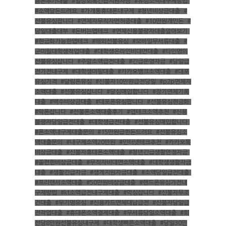
용돈추가대출
,
#일상회복긴급지원자금
,
#유심소액내구제방법
,
#소액달돈드려요
,
#가개통휴대폰내구제
,
#청년비상금대출
,
#
선불유심팝니다
,
#연체자무직자면허증대출
,
#10만원개인돈
,
#
당일대출대부
,
#돈버는앱테크
,
#연체신용불량자대출알아보기
,
#현금화가능한앱테크
,
#해외선불유심
,
#모바일무서류대출
,
#
군미필대학생작업대출
,
#대학생온라인비대면대출
,
#타인명의
선불유심삽니다
,
#주말소액급전대출
,
#긴급운영자금
,
#당일급
전가전내구제
,
#대학생미필대출
,
#카카오뱅크소액대출
,
#대포
유심가격
,
#달림폰유심
,
#신불자10만원급전당일
,
#p2p연체자
소액대출
,
#선불유심삽니다
,
#달심매입합니다
,
#장기연체기록
대출
,
#백수비상금대출
,
#대포폰유심팝니다
,
#선불유심현금화
,
#막폰삽니다
,
#선불폰소액대출후기
,
#앱테크소액추천
,
#신용
불량자당일급전대출
,
#대학생급전대출
,
#선불유심매입합니다
,
#폰소액내구제대출문의
,
#15만원급한돈드려요
,
#선불유심소
액대출문의
,
#내구제소액20만원
,
#인터넷테크추천
,
#카카오톡
비상금대출
,
#신불자휴대폰소액대출
,
#청년긴급생활안정자금
,
#쏠편한비상금대출
,
#무직자비대면소액대출
,
#대학생생활자금
대출
,
#생활긴급자금
,
#생계지원자금대출
,
#소액당일급전대출
,
#프리랜서소액대출
,
#50만원비상금대출
,
#핸드폰유심가전내
구제방법
,
#kt소액급전내구제대출
,
#막심삽니다
,
#신불자무조
건대출
,
#무기명유심
,
#신용카드연체대납급전
,
#신불자당일급
전작업대출
,
#휴대폰소액결제대출
,
#무서류당일소액대출
,
#회
선당8만원선불유심내구제
,
#대학생빠른소액대출
,
#당일30만