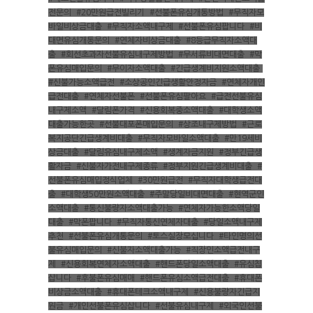
전문의
,
#20만원급전빌리기
,
#선불폰유심개통방법
,
#무직자모
바일비상금대출
,
#무직자소액내구제
,
#선불폰유심팝니다
,
#비
대면유심개통문의
,
#연체자비상금대출
,
#8등급무직자소액대
출
,
#회선초과자선불유심내구제방법
,
#무서류비대면대출
,
#막
폰유심매입문의
,
#무이자소액대출
,
#긴급생계비지원소액대출
,
#신불가능소액급전
,
#소상공인긴급생활안정자금
,
#연체자개인
급전대출
,
#연체자선불폰
,
#선불폰유심팔아요
,
#급전선불유심
내구제소액
,
#달림폰가격
,
#신용회복중소액대출
,
#대학생소액
대출가능한곳
,
#선불대포폰매입문의
,
#상조내구제방법
,
#근로
복지공단긴급생계비대출
,
#무직자모바일소액대출
,
#만19세비
상금대출
,
#달림유심내구제소액
,
#생계자금지원
,
#정부긴급생
활자금
,
#신불자가전내구제종류
,
#정부지원긴급생계비대출
,
#
선불폰유심매입정식업체
,
#30만원급전
,
#무직자대학생급전대
출
,
#대학생50만원소액대출
,
#주말당일비대면대출
,
#현역군인
소액대출
,
#통신불량자소액대출가능
,
#연체자가능한소액당일
대출
,
#막폰팝니다
,
#무직자통신연체자대출
,
#당일소액내구제
추천
,
#선불폰유심개통문의
,
#토스실장모십니다
,
#타인명의선
불유심매입문의
,
#신불자소액대출가능
,
#직장인소액급전내구
제
,
#신용회복연체자소액대출
,
#핸드폰당일소액대출
,
#유심칩
삽니다
,
#후불폰유심매매
,
#핸드폰유심소액급전대출
,
#휴대폰
비상금소액대출
,
#휴대폰테크소액내구제
,
#신용불량자긴급지
원금
,
#개인선불폰유심삽니다
,
#선불유심내구제
,
#외국인선불