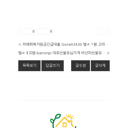
좋아요
0
싫어요
0
인쇄
«
피해회복지원금긴급대출 Gora43430 탤ㄹㄱ램 고라통신선불유심내구제 2026년 유심칩매입문의 정식업체 신용불량자긴급지원금 당진시신불자생계비소액대출 AJD
탤ㄹㅔ끄램 banonpi 대포선불유심가격 바넌피선불유심내구제 2026년신안군당일급전대출추천 주말소액급전해결 긴급경영안정자금 NEE
»
목록보기
답글쓰기
글수정
글삭제