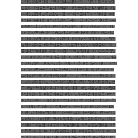
한대학생소액대출
,
#연체대납소액내구제
,
#개인선불폰유심매
입문의
,
#선불폰유심내구제후기
,
#긴급생활안정자금대출
,
#정
부지원긴급재난특별운영자금
,
#스마트폰내구제소액대출
,
#대
학생무이자대출
,
#소상공인긴급지원자금
,
#당일소액대출대부
,
#주말소액급전해결
,
#유심칩매입문의
,
#개인선불유심삽니다
,
#당일월변대출
,
#신분증소액급전대출내구제
,
#30만원소액급
전대출내구제
,
#선불폰유심매매
,
#휴대폰연체자대출
,
#무직자
당일소액대출
,
#대포선불폰
,
#신불자50만원소액대출내구제
,
#
통신사소액대출비대면
,
#수급자소액당일대출
,
#10만원급전빌
리기
,
#비대면소액개인돈대출
,
#50만원즉시대출
,
#타인명의유
심칩매입문의
,
#10등급장기연체자대출
,
#휴대폰연체대납소액
,
#당일가전내구제
,
#탬스뷰선불유심내구제최대회선
,
#20만원
소액급전대출
,
#무제한달심삽니다
,
#가전제품내구제당일
,
#누
구나소액대출가능
,
#p2p대학생대출
,
#단기연체자대출가능한
곳
,
#탬스뷰유심소액내구제
,
#연체자모바일대출방법
,
#미필대
학생작업대출
,
#현금버는앱
,
#장기연체자대출가능한곳
,
#토스
실장님구합니다
,
#신불자소액내구제방법
,
#병사소액급전대출
,
#무서류간편대출
,
#가전제품렌탈내구제
,
#선불유심내구제20
만원
,
#신용불량자선불폰
,
#신불자급전내구제문의
,
#내구제유
심삽니다
,
#통신장기연체작업대출
,
#당일신불대출가능
,
#각종
소액내구제당일
,
#내구제소액당일대출
,
#무방문당일대출
,
#무
서류즉시대출
,
#대학생당일급전대출
,
#비상금빌려보기
,
#p2p
소액급전내구제
,
#24시비대면개인돈소액대출
,
#달림유심매입