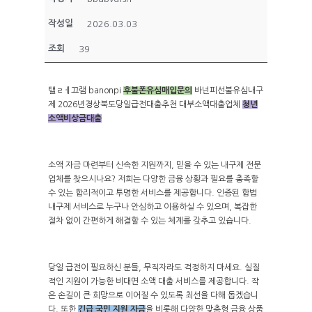
작성일
2026.03.03
조회
39
탤ㄹㅔ끄램 banonpi
후불폰유심매입문의
바넌피선불유심내구
제 2026년경상북도당일급전대출추천 대부소액대출업체
청년
소액비상금대출
소액 자금 마련부터 신속한 지원까지, 믿을 수 있는 내구제 전문
업체를 찾으시나요? 저희는 다양한 금융 상황과 필요를 충족할
수 있는 합리적이고 투명한 서비스를 제공합니다. 인증된 합법
내구제 서비스로 누구나 안심하고 이용하실 수 있으며, 복잡한
절차 없이 간편하게 해결할 수 있는 체계를 갖추고 있습니다.
당일 급전이 필요하신 분들, 무직자라도 걱정하지 마세요. 실질
적인 지원이 가능한 비대면 소액 대출 서비스를 제공합니다. 작
은 손길이 큰 희망으로 이어질 수 있도록 최선을 다해 돕겠습니
다. 또한
긴급 국민 지원 자금
을 비롯해 다양한 맞춤형 금융 상품