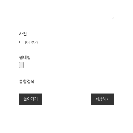
사진
미디어 추가
썸네일
통합검색
통
합
저장하기
돌아가기
검
색