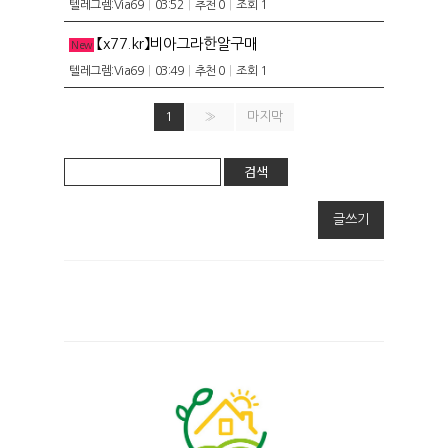
텔레그렘:Via69
|
03:52
|
추천 0
|
조회 1
【x77.kr】비아그라한알구매
New
텔레그렘:Via69
|
03:49
|
추천 0
|
조회 1
1
»
마지막
검색
글쓰기