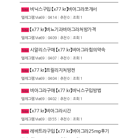
비닉스구입 【x77.kr】비아그라쪼개서
New
텔레그렘:Via69
|
04:14
|
추천 0
|
조회 1
【x77.kr】비뇨기과비아그라처방가격
New
텔레그렘:Via69
|
04:09
|
추천 0
|
조회 1
시알리스구매 【x77.kr】비아그라힘의약속
New
텔레그렘:Via69
|
04:07
|
추천 0
|
조회 1
【x77.kr】프릴리지처방전
New
텔레그렘:Via69
|
04:04
|
추천 0
|
조회 1
비아그라구매 【x77.kr】비닉스구입방법
New
텔레그렘:Via69
|
04:02
|
추천 0
|
조회 1
【x77.kr】비아그라시간
New
텔레그렘:Via69
|
03:55
|
추천 0
|
조회 1
레비트라구입 【x77.kr】비아그라25mg후기
New