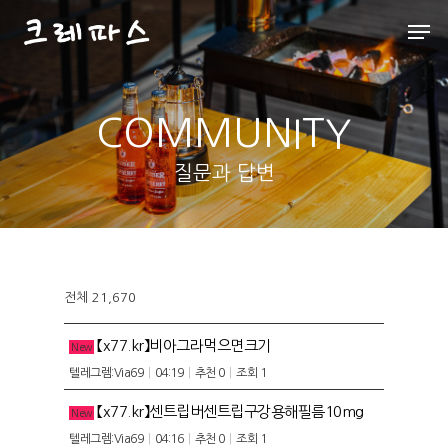
COMMUNITY
Hit enter to search or ESC to close
질문과 답변
전체 21,670
【x77.kr】비아그라먹으면크기
New
텔레그렘:Via69
|
04:19
|
추천 0
|
조회 1
【x77.kr】센트립버센트립구강용해필름10mg
New
텔레그렘:Via69
|
04:16
|
추천 0
|
조회 1