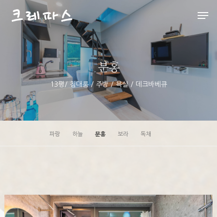
분홍
Hit enter to search or ESC to close
13평/ 침대룸 / 주방 / 욕실 / 데크바베큐
파랑
하늘
분홍
보라
독채